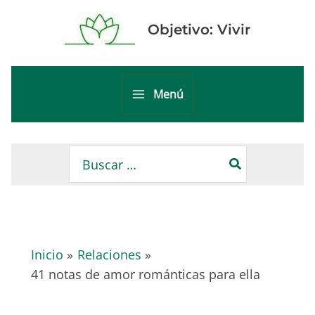
Ir
al
Objetivo: Vivir
contenido
Menú
Main
Menu
Buscar
por:
Inicio
Relaciones
41 notas de amor románticas para ella