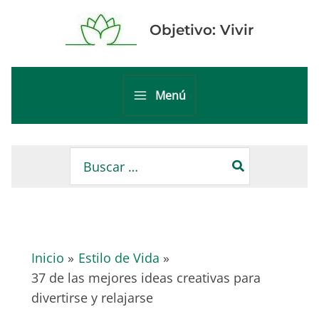
Ir
al
Objetivo: Vivir
contenido
Menú
Main
Menu
Buscar
por:
Inicio
Estilo de Vida
37 de las mejores ideas creativas para
divertirse y relajarse