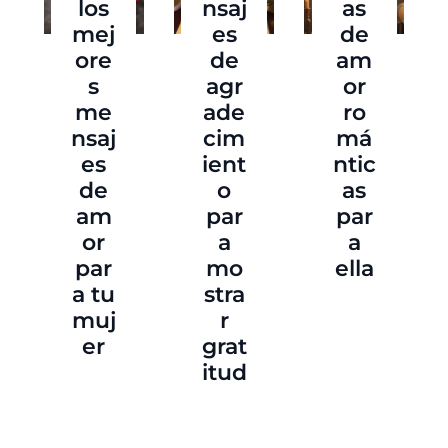
los
nsaj
as
mej
es
de
ore
de
am
s
agr
or
me
ade
ro
nsaj
cim
má
es
ient
ntic
de
o
as
am
par
par
or
a
a
par
mo
ella
a tu
stra
muj
r
er
grat
itud