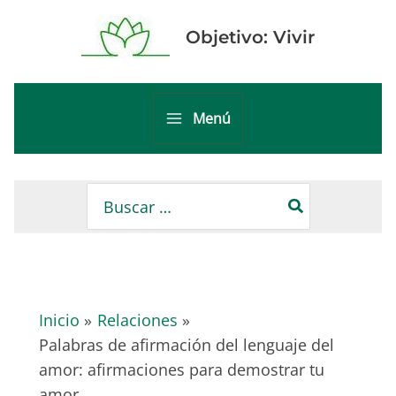
Ir
al
Objetivo: Vivir
contenido
Menú
Main
Menu
Buscar
por:
Inicio
Relaciones
Palabras de afirmación del lenguaje del
amor: afirmaciones para demostrar tu
amor