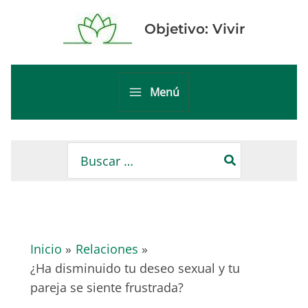
Ir
al
Objetivo: Vivir
contenido
Menú
Main
Menu
Buscar
por:
Inicio
Relaciones
¿Ha disminuido tu deseo sexual y tu
pareja se siente frustrada?