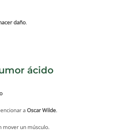
hacer daño
.
humor ácido
do
mencionar a
Oscar Wilde
.
in mover un músculo.