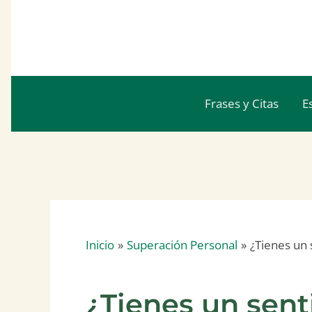
Ir
al
contenido
Frases y Citas
E
Inicio
Superación Personal
¿Tienes un 
¿Tienes un sen