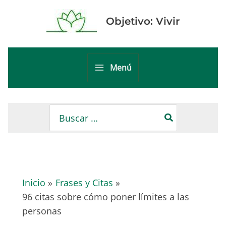
Ir
al
Objetivo: Vivir
contenido
Menú
Main
Menu
Buscar
por:
Inicio
Frases y Citas
96 citas sobre cómo poner límites a las
personas