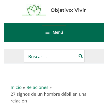
Ir
al
Objetivo: Vivir
contenido
Menú
Main
Menu
Buscar
por:
Inicio
Relaciones
27 signos de un hombre débil en una
relación