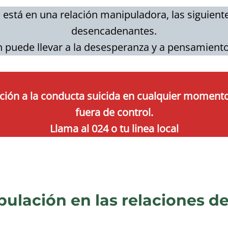
s está en una relación manipuladora, las siguient
desencadenantes.
 puede llevar a la desesperanza y a pensamiento
tención a la conducta suicida en cualquier mome
fuera de control.
Llama al 024 o tu linea local
ulación en las relaciones de