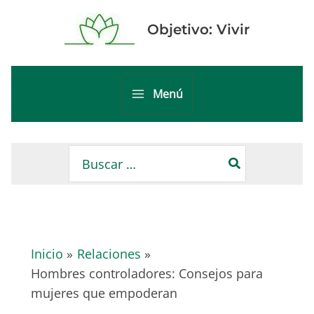
Ir
al
Objetivo: Vivir
contenido
Menú
Main
Menu
Buscar
por:
Inicio
Relaciones
Hombres controladores: Consejos para
mujeres que empoderan