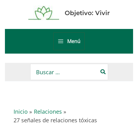
Ir
al
Objetivo: Vivir
contenido
Menú
Main
Menu
Buscar
por:
Inicio
Relaciones
27 señales de relaciones tóxicas