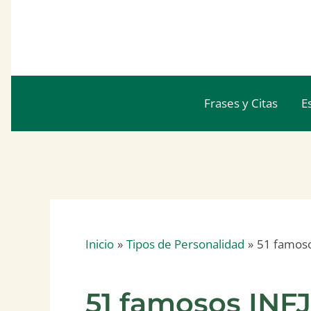
Ir
al
contenido
Frases y Citas
E
Inicio
Tipos de Personalidad
51 famoso
51 famosos INFJ