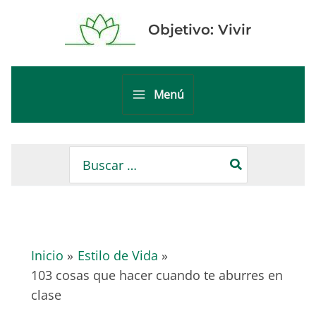
Ir
al
Objetivo: Vivir
contenido
Menú
Main
Menu
Buscar
por:
Inicio
Estilo de Vida
103 cosas que hacer cuando te aburres en
clase