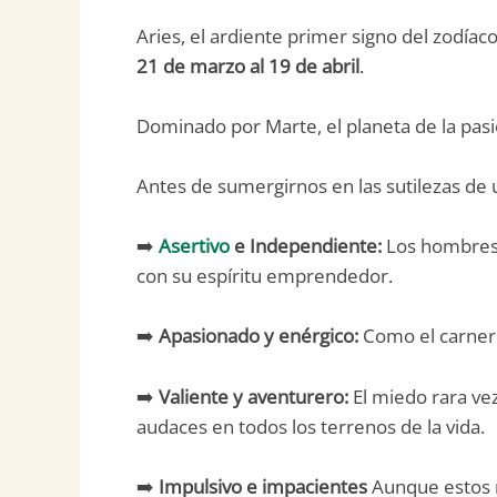
Aries, el ardiente primer signo del zodía
21 de marzo al 19 de abril
.
Dominado por Marte, el planeta de la pasió
Antes de sumergirnos en las sutilezas d
➡️
Asertivo
e Independiente:
Los hombres 
con su espíritu emprendedor.
➡️
Apasionado y enérgico:
Como el carnero
➡️
Valiente y aventurero:
El miedo rara ve
audaces en todos los terrenos de la vida.
➡️
Impulsivo e impacientes
Aunque estos r