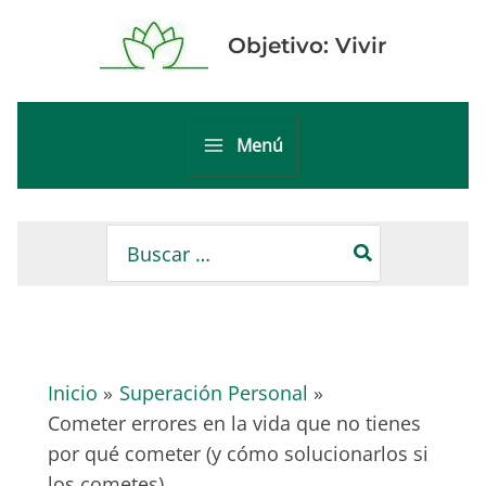
Ir
al
Objetivo: Vivir
contenido
Menú
Main
Menu
Buscar
por:
Inicio
Superación Personal
Cometer errores en la vida que no tienes
por qué cometer (y cómo solucionarlos si
los cometes)