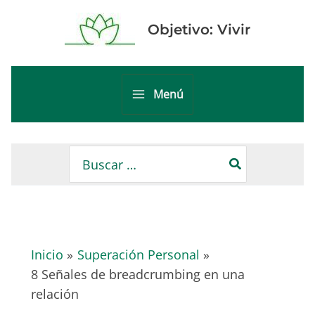
Ir
al
Objetivo: Vivir
contenido
Menú
Main
Menu
Buscar
por:
Inicio
Superación Personal
8 Señales de breadcrumbing en una
relación